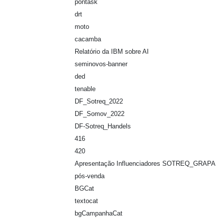
pontask
drt
moto
cacamba
Relatório da IBM sobre AI
seminovos-banner
ded
tenable
DF_Sotreq_2022
DF_Somov_2022
DF-Sotreq_Handels
416
420
Apresentação Influenciadores SOTREQ_GRAPA
pós-venda
BGCat
textocat
bgCampanhaCat