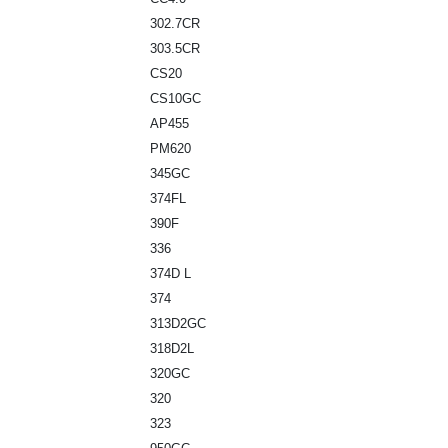
302.7CR
303.5CR
CS20
CS10GC
AP455
PM620
345GC
374FL
390F
336
374D L
374
313D2GC
318D2L
320GC
320
323