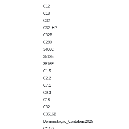
C12
C18
C32
C32_HP
C32B
C280
3406C
3512E
3516E
C1.5
C2.2
C7.1
C9.3
C18
C32
C3516B
Demonstação_Contábeis2025
CC4.0