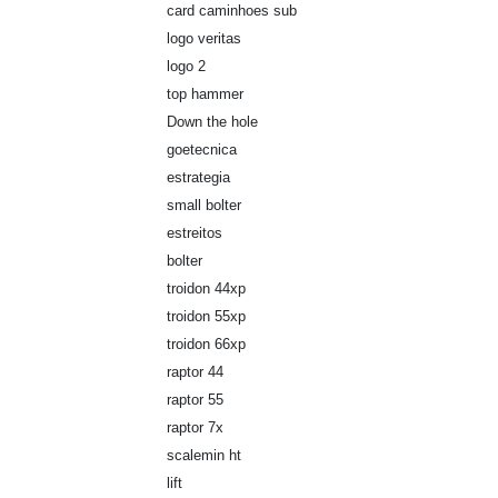
card caminhoes sub
logo veritas
logo 2
top hammer
Down the hole
goetecnica
estrategia
small bolter
estreitos
bolter
troidon 44xp
troidon 55xp
troidon 66xp
raptor 44
raptor 55
raptor 7x
scalemin ht
lift