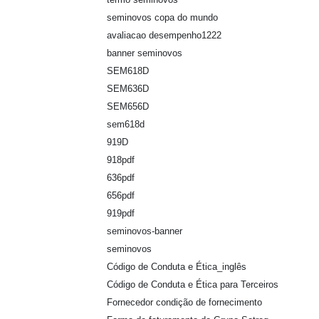
seminovos copa do mundo
avaliacao desempenho1222
banner seminovos
SEM618D
SEM636D
SEM656D
sem618d
919D
918pdf
636pdf
656pdf
919pdf
seminovos-banner
seminovos
Código de Conduta e Ética_inglês
Código de Conduta e Ética para Terceiros
Fornecedor condição de fornecimento