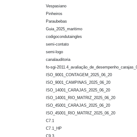
Vespasiano
Pinheiros
Paraubebas
Guia_2025_maritimo
codigocondutaingles
semi-contato
semi-logo
canalauditoria
fo-sgi-2011.4_avaliação_de_desempenho_carajas_
ISO_9001_CONTAGEM_2025_06_20
ISO_9001_CAMPINAS_2025_06_20
ISO_14001_CARAJAS_2025_06_20
ISO_14001_RIO_MATRIZ_2025_06_20
ISO_45001_CARAJAS_2025_06_20
ISO_45001_RIO_MATRIZ_2025_06_20
C7.1
C7.1_HP
C9.3