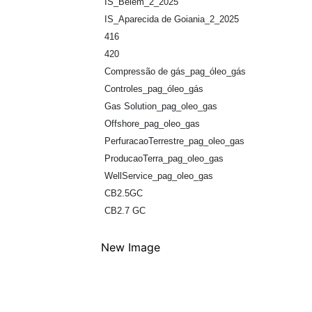
IS_Belém_2_2025
IS_Aparecida de Goiania_2_2025
416
420
Compressão de gás_pag_óleo_gás
Controles_pag_óleo_gás
Gas Solution_pag_oleo_gas
Offshore_pag_oleo_gas
PerfuracaoTerrestre_pag_oleo_gas
ProducaoTerra_pag_oleo_gas
WellService_pag_oleo_gas
CB2.5GC
CB2.7 GC
New Image