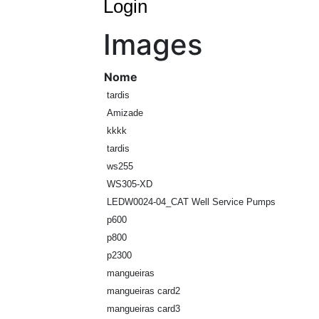
Login
Images
Nome
tardis
Amizade
kkkk
tardis
ws255
WS305-XD
LEDW0024-04_CAT Well Service Pumps
p600
p800
p2300
mangueiras
mangueiras card2
mangueiras card3