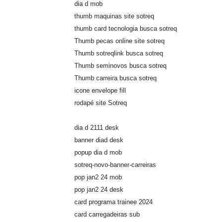
dia d mob
thumb maquinas site sotreq
thumb card tecnologia busca sotreq
Thumb pecas online site sotreq
Thumb sotreqlink busca sotreq
Thumb seminovos busca sotreq
Thumb carreira busca sotreq
icone envelope fill
rodapé site Sotreq
dia d 2111 desk
banner diad desk
popup dia d mob
sotreq-novo-banner-carreiras
pop jan2 24 mob
pop jan2 24 desk
card programa trainee 2024
card carregadeiras sub