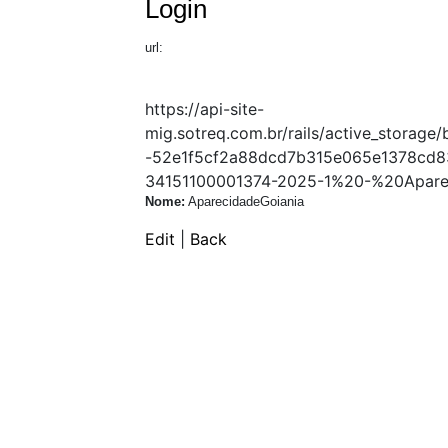
Login
url:
https://api-site-
mig.sotreq.com.br/rails/active_stora
-52e1f5cf2a88dcd7b315e065e1378cd83
34151100001374-2025-1%20-%20Aparec
Nome:
AparecidadeGoiania
Edit
|
Back